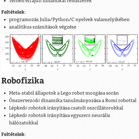
Térben elfajult dinamikai rendszerek
Feltételek
:
programozás Julia/Python/C nyelvek valamelyikében
analítikus számítások végzése
Robofizika
Meta-stabil állapotok a Lego robot mozgása során
Önszerveződő dinamika tanulmányozása a Romi robottal
Lépkedő robotok irányítása csatolt oszcillátorokkal
Lépkedő robotok irányítása egyszerű neurális
hálózatokkal
Feltételek
: