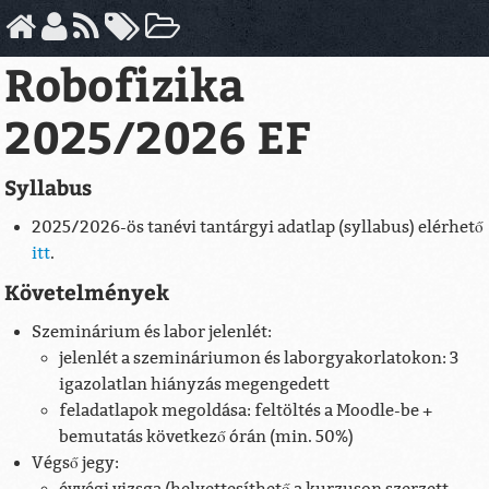
Robofizika
2025/2026 EF
Syllabus
2025/2026-ös tanévi tantárgyi adatlap (syllabus) elérhető
itt
.
Követelmények
Szeminárium és labor jelenlét:
jelenlét a szemináriumon és laborgyakorlatokon: 3
igazolatlan hiányzás megengedett
feladatlapok megoldása: feltöltés a Moodle-be +
bemutatás következő órán (min. 50%)
Végső jegy: