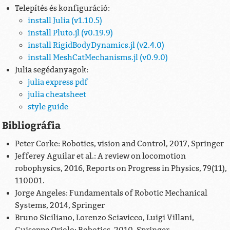
Telepítés és konfiguráció:
install Julia (v1.10.5)
install Pluto.jl (v0.19.9)
install RigidBodyDynamics.jl (v2.4.0)
install MeshCatMechanisms.jl (v0.9.0)
Julia segédanyagok:
julia express pdf
julia cheatsheet
style guide
Bibliográfia
Peter Corke: Robotics, vision and Control, 2017, Springer
Jefferey Aguilar et al.: A review on locomotion
robophysics, 2016, Reports on Progress in Physics, 79(11),
110001.
Jorge Angeles: Fundamentals of Robotic Mechanical
Systems, 2014, Springer
Bruno Siciliano, Lorenzo Sciavicco, Luigi Villani,