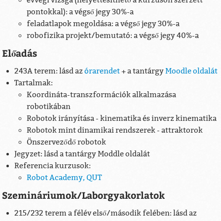
évvégi vizsga (helyettesíthető a kurzuson szerzett
pontokkal): a végső jegy 30%-a
feladatlapok megoldása: a végső jegy 30%-a
robofizika projekt/bemutató: a végső jegy 40%-a
Előadás
243A terem: lásd az
órarendet
+ a tantárgy
Moodle oldalát
Tartalmak:
Koordináta-transzformációk alkalmazása
robotikában
Robotok irányítása - kinematika és inverz kinematika
Robotok mint dinamikai rendszerek - attraktorok
Önszerveződő robotok
Jegyzet: lásd a tantárgy Moddle oldalát
Referencia kurzusok:
Robot Academy, QUT
Szemináriumok/Laborgyakorlatok
215/232 terem a félév első/második felében: lásd az