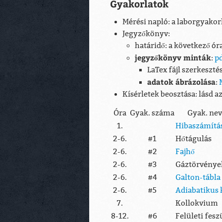
Gyakorlatok
Mérési napló: a laborgyakor
Jegyzőkönyv:
határidő: a következő ó
jegyzőkönyv minták
:
p
LaTex fájl szerkeszt
adatok ábrázolása
:
Kísérletek beosztása: lásd az
Óra
Gyak. száma
Gyak. ne
1.
Hibaszámítá
2-6.
#1
Hőtágulás
2-6.
#2
Fajhő
2-6.
#3
Gáztörvénye
2-6.
#4
Galton-tábla
2-6.
#5
Adiabatikus 
7.
Kollokvium
8-12.
#6
Felületi fes