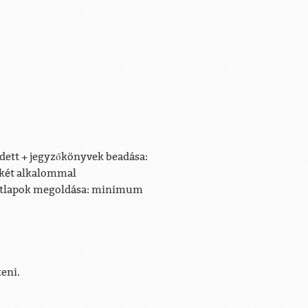
edett + jegyzőkönyvek beadása:
 két alkalommal
datlapok megoldása: minimum
teni.