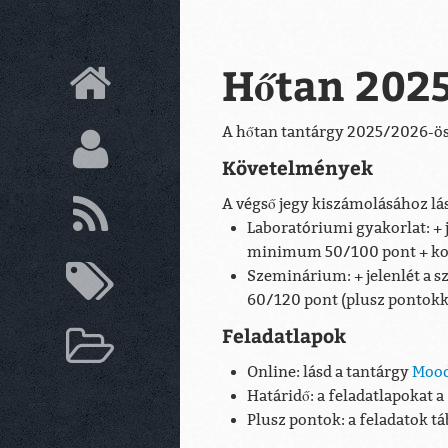
Hőtan 202
A hőtan tantárgy 2025/2026-ös t
Követelmények
A végső jegy kiszámolásához lás
Laboratóriumi gyakorlat: + 
minimum 50/100 pont + koll
Szeminárium: + jelenlét a 
60/120 pont (plusz pontokk
Feladatlapok
Online: lásd a tantárgy
Mood
Határidő: a feladatlapokat a
Plusz pontok: a feladatok t