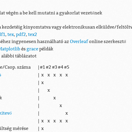
lat végén a be kell mutatni a gyakorlat vezetőnek
ra kezdetéig kinyomtatva vagy elektronikusan elküldve/feltölt
df1
,
tex
,
pdf2
,
tex2
éséhez ingyenesen használható az
Overleaf
online szerkesztő
Matplotlib
és
grace
példák
 alábbi táblázatot
ve/Csop. száma
|
#1
#2
#3
#4
#5
s
|
x
x
x
x
x
|
x
|
x
k
|
x
|
x
kitevő
|
x
|
x
x
x
x
x
zültség mérése
|
x