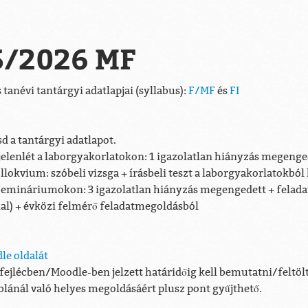
5/2026 MF
anévi tantárgyi adatlapjai (syllabus):
F/MF
és
FI
d a tantárgyi adatlapot.
jelenlét a laborgyakorlatokon: 1 igazolatlan hiányzás megeng
okvium: szóbeli vizsga + írásbeli teszt a laborgyakorlatokból
szemináriumokon: 3 igazolatlan hiányzás megengedett + fela
al) + évközi felmérő feladatmegoldásból
le oldalát
 fejlécben/Moodle-ben jelzett határidőig kell bemutatni/feltöl
áblánál való helyes megoldásáért plusz pont gyűjthető.