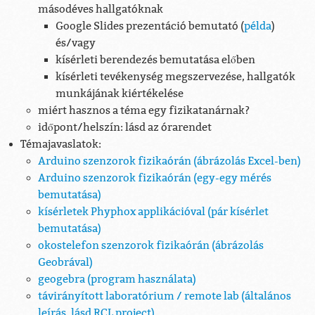
másodéves hallgatóknak
Google Slides prezentáció bemutató (
példa
)
és/vagy
kísérleti berendezés bemutatása előben
kísérleti tevékenység megszervezése, hallgatók
munkájának kiértékelése
miért hasznos a téma egy fizikatanárnak?
időpont/helszín: lásd az órarendet
Témajavaslatok:
Arduino szenzorok fizikaórán (ábrázolás Excel-ben)
Arduino szenzorok fizikaórán (egy-egy mérés
bemutatása)
kísérletek Phyphox applikációval (pár kísérlet
bemutatása)
okostelefon szenzorok fizikaórán (ábrázolás
Geobrával)
geogebra (program használata)
távirányított laboratórium / remote lab (általános
leírás, lásd RCL project)