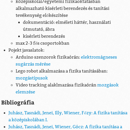
középiskolai/egyetemi fizikaoktatásban
alkalmazható kísérleti berendezés és tanítási
tevékenység előkészítése
dokumentáció: elméleti háttér, használati
útmutató, ábra
kísérleti berendezés
max 2-3 fős csoportokban
Pojekt javaslatok:
Arduino szenzorok fizikaórán:
elektromágneses
sugárzás mérése
Lego robot alkalmazása a fizika tanításában:
mozgástípusok
Video tracking alaklmazása fizikaórán
mozgások
elemzése
Bibliográfia
Juhász, Tasnádi, Jenei, Illy, Wiener, Főzy: A fizika tanítása
a középiskolában I.
Juhász, Tasnádi, Jenei, Wiener, Gócz: A fizika tanítása a